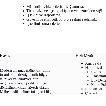
Mühendislik hizmetlerinin sağlanması,
Tüm malzeme, işçilik, ekipman ve hizmetlerin sağlan
İş takibi ve Raporlama,
Güvenli ve emniyetli bir proje sahası sağlamak,
İş teslimi sonrası destek.
Evesis
Hızlı Menü
Ana Sayfa
Hakkımızda
Modern anlamda mühendis, bilim
Evesis
insanlarının ürettiği teorik bilgiyi
Amacımı
tekniker ve teknisyenlerin
Etik Değe
uygulayabileceği pratik bilgiye
Kalite Pol
dönüştüren kişidir.
Evesis
olarak
Referanslar
Mühendislik kelimesinin gerekliliğini
Çözümler
yerine getirmek için yıllardır özveri ile
İletişim
çalışıyoruz.