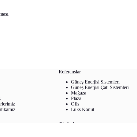
ması,
Referanslar
Güneş Enerjisi Sistemleri
Güneş Enerjisi Çatı Sistemleri
Mağaza
z
Plaza
rlerimiz
Ofis
itikamız
Lüks Konut
Çözümler
Taşıt Şarj Sistemleri