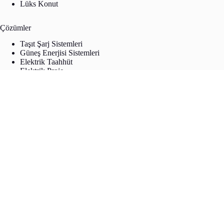
Lüks Konut
Çözümler
Taşıt Şarj Sistemleri
Güneş Enerjisi Sistemleri
Elektrik Taahhüt
Elektrik Proje
Elektrik Danışmanlık
İletişim
Gümüş Gerdan Sk. No:9/1 34421 Beyoğlu /
ISTANBUL
+90 (212) 238 39 19
+90 (544) 877 90 50
info@evesis.com.tr
Copyright © 2026 Evesis - by
dmrhn.com